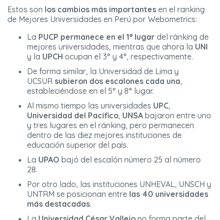
Estos son
los cambios más importantes
en el ranking
de Mejores Universidades en Perú por Webometrics:
La
PUCP
permanece en el 1° lugar
del ránking de
mejores universidades, mientras que ahora la
UNI
y la
UPCH
ocupan el 3° y 4°, respectivamente.
De forma similar, la Universidad de Lima y
UCSUR
subieron dos escalones cada una
,
estableciéndose en el 5° y 8° lugar.
Al mismo tiempo las universidades
UPC
,
Universidad del Pacífico
,
UNSA
bajaron entre uno
y tres lugares en el ránking, pero permanecen
dentro de las diez mejores instituciones de
educación superior del país.
La
UPAO
bajó del escalón número 25 al número
28.
Por otro lado, las instituciones UNHEVAL, UNSCH y
UNTRM se posicionan entre
las 40 universidades
más destacadas
.
La
Universidad César Vallejo
no forma parte del