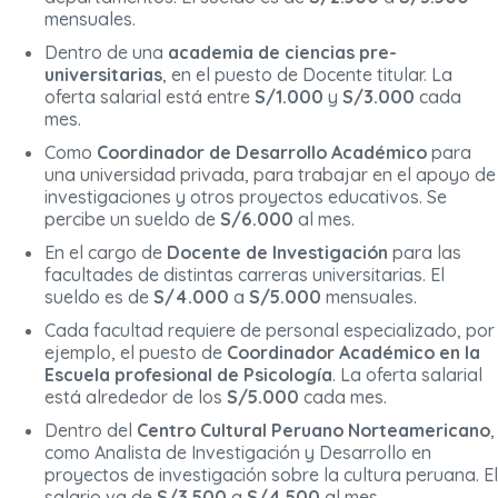
mensuales.
Dentro de una
academia de ciencias pre-
universitarias
, en el puesto de Docente titular. La
oferta salarial está entre
S/1.000
y
S/3.000
cada
mes.
Como
Coordinador de Desarrollo Académico
para
una universidad privada, para trabajar en el apoyo de
investigaciones y otros proyectos educativos. Se
percibe un sueldo de
S/6.000
al mes.
En el cargo de
Docente de Investigación
para las
facultades de distintas carreras universitarias. El
sueldo es de
S/4.000
a
S/5.000
mensuales.
Cada facultad requiere de personal especializado, por
ejemplo, el puesto de
Coordinador Académico en la
Escuela profesional de Psicología
. La oferta salarial
está alrededor de los
S/5.000
cada mes.
Dentro del
Centro Cultural Peruano Norteamericano
,
como Analista de Investigación y Desarrollo en
proyectos de investigación sobre la cultura peruana. El
salario va de
S/3.500
a
S/4.500
al mes.