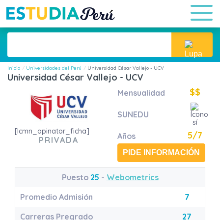
Inicio
Universidades del Perú
Universidad César Vallejo - UCV
Universidad César Vallejo - UCV
$$
Mensualidad
SUNEDU
[lcmn_opinator_ficha]
5/7
Años
PRIVADA
PIDE INFORMACIÓN
Puesto
25
-
Webometrics
Promedio Admisión
7
Carreras Pregrado
27