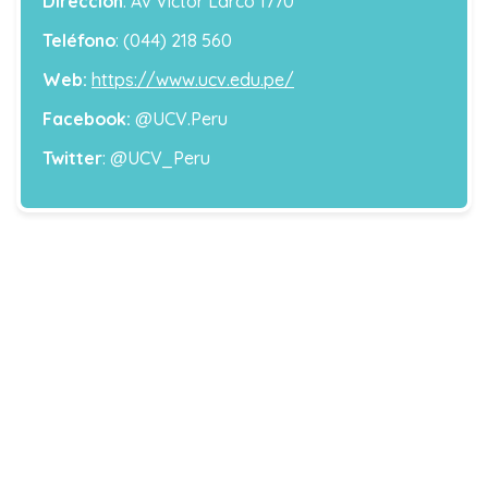
Dirección
: Av Victor Larco 1770
Teléfono
: (044) 218 560
Web:
https://www.ucv.edu.pe/
Facebook:
@UCV.Peru
Twitter
: @UCV_Peru