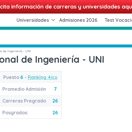
cita información de carreras y universidades aqu
Universidades
Admisiones 2026
Test Vocaci
l de Ingeniería - UNI
onal de Ingeniería - UNI
Puesto
6
-
Ranking 4icu
Promedio Admisión
7
Carreras Pregrado
26
Posgrados:
26