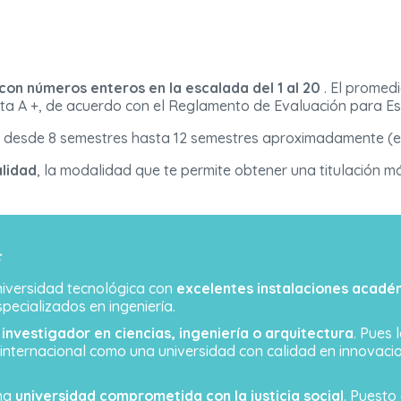
 con números enteros en la escalada del 1 al 20
. El promed
sta A +, de acuerdo con el Reglamento de Evaluación para E
 desde 8 semestres hasta 12 semestres aproximadamente (es
alidad
, la modalidad que te permite obtener una titulación má
:
niversidad tecnológica con
excelentes instalaciones acadé
ecializados en ingeniería.
n
investigador en ciencias, ingeniería o arquitectura
. Pues 
 internacional como una universidad con calidad en innovaci
una
universidad comprometida con la justicia social
. Puesto