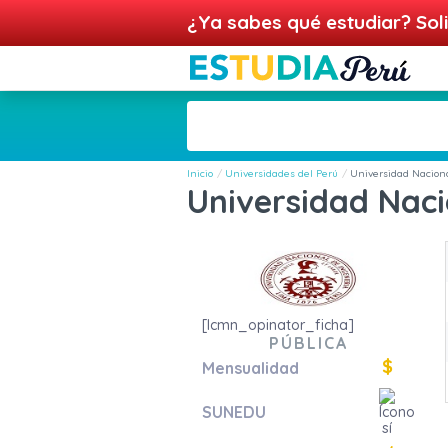
¿Ya sabes qué estudiar? Soli
Inicio
Universidades del Perú
Universidad Naciona
Universidad Naci
[lcmn_opinator_ficha]
PÚBLICA
$
Mensualidad
SUNEDU