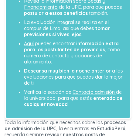
Revisa la información sobre
Becas y
Financiamiento
de la UPC, para que puedas
postular a estos beneficios
también.
La evaluación integral se realiza en el
campus de Lima, así que debes
tomar
previsiones si vives lejos
.
Aquí
puedes encontrar
información extra
para los postulantes de provincias
, como
número de contacto y opciones de
alojamiento.
Descansa muy bien la noche anterior
a las
evaluaciones para que puedas dar lo mejor
de ti.
Verifica la sección de
Contacto admisión
de
la universidad, para que estés
enterado de
cualquier novedad
.
Toda la información que necesitas sobre los
procesos
de admisión de la UPC
, la encuentras en
EstudiaPerú
,
recuerda siempre
revisar nuestros posts de