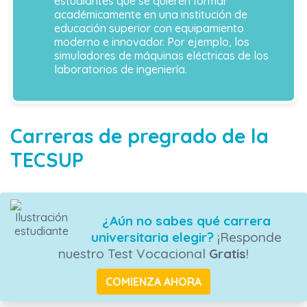
estudiantes que se quieren formar
académicamente en una institución de
educación superior con equipamiento
moderno e innovador. Por ejemplo, los
simuladores de máquinas eléctricas de los
laboratorios de ingeniería.
Carreras de pregrado de la
TECSUP
¿Aún no sabes qué carrera
universitaria elegir?
¡Responde
nuestro Test Vocacional
Gratis
!
COMIENZA AHORA