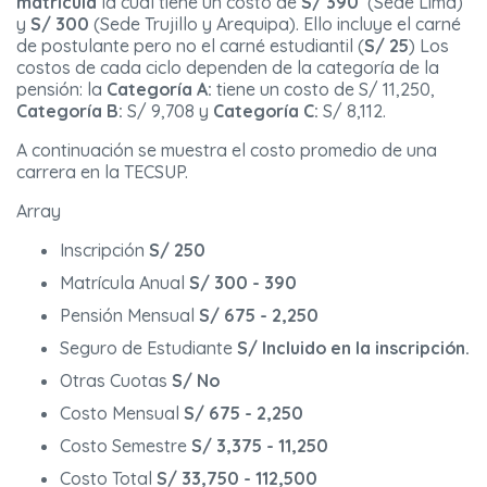
matrícula
la cual tiene un costo de
S/ 390
(Sede Lima)
y
S/ 300
(Sede Trujillo y Arequipa). Ello incluye el carné
de postulante pero no el carné estudiantil (
S/
25
) Los
costos de cada ciclo dependen de la categoría de la
pensión: la
Categoría A:
tiene un costo de S/ 11,250,
Categoría B:
S/ 9,708 y
Categoría C:
S/ 8,112.
A continuación se muestra el costo promedio de una
carrera en la TECSUP.
Array
Inscripción
S/ 250
Matrícula Anual
S/ 300 - 390
Pensión Mensual
S/ 675 - 2,250
Seguro de Estudiante
S/ Incluido en la inscripción.
Otras Cuotas
S/ No
Costo Mensual
S/ 675 - 2,250
Costo Semestre
S/ 3,375 - 11,250
Costo Total
S/ 33,750 - 112,500