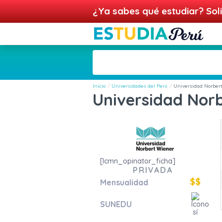
¿Ya sabes qué estudiar? Soli
Inicio
Universidades del Perú
Universidad Norber
Universidad Nor
[lcmn_opinator_ficha]
PRIVADA
$$
Mensualidad
SUNEDU