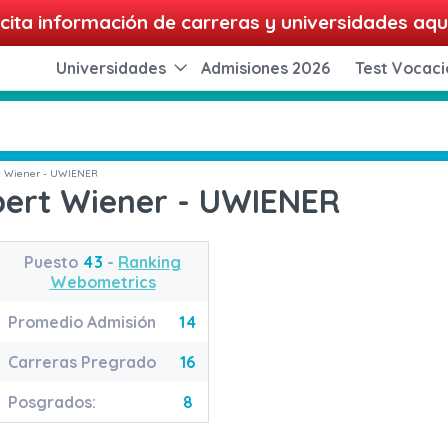
cita información de carreras y universidades aqu
Universidades
Admisiones 2026
Test Vocaci
t Wiener - UWIENER
bert Wiener - UWIENER
Puesto
43
-
Ranking
Webometrics
Promedio Admisión
14
Carreras Pregrado
16
Posgrados:
8