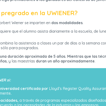
 pregrado en la UWIENER?
orbert Wiener se imparten en
dos modalidades
.
quiere que el alumno asista diariamente a la escuela, de lune
ombina la asistencia a clases un par de días a la semana co
e sólo para posgrados.
una duración aproximada de 5 años. Mientras que las técn
años
, y las maestrías
duran un año aproximadamente
.
ER si:
universidad certificada por
Lloyd’s Register Quality Assura
lmente
.
pacidades,
a través de programas especializados diseñados 
cuerdo a las necesidades de la industria y las empresas.