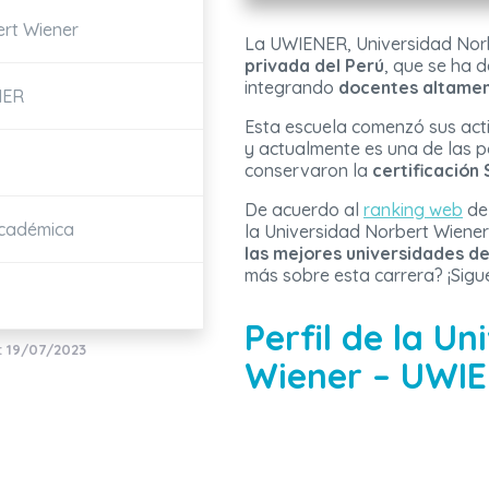
ert Wiener
La UWIENER, Universidad Nor
privada del Perú
, que se ha 
integrando
docentes altamen
NER
Esta escuela comenzó sus acti
y actualmente es una de las 
conservaron la
certificació
De acuerdo al
ranking web
de 
Académica
la Universidad Norbert Wiener
las mejores universidades de
más sobre esta carrera? ¡Sigu
Perfil de la U
: 19/07/2023
Wiener – UWI