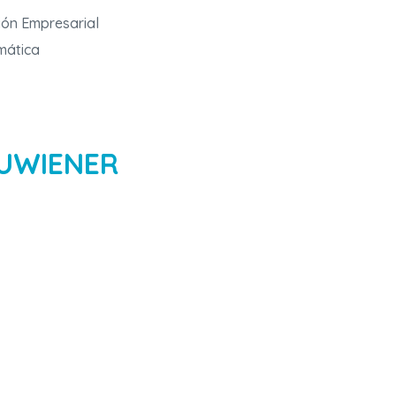
tión Empresarial
rmática
 UWIENER