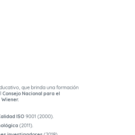
educativo, que brinda una formación
l
Consejo Nacional para el
 Wiener.
Calidad ISO
9001 (2000).
nológica
(2011).
nes investigadores
(2018).