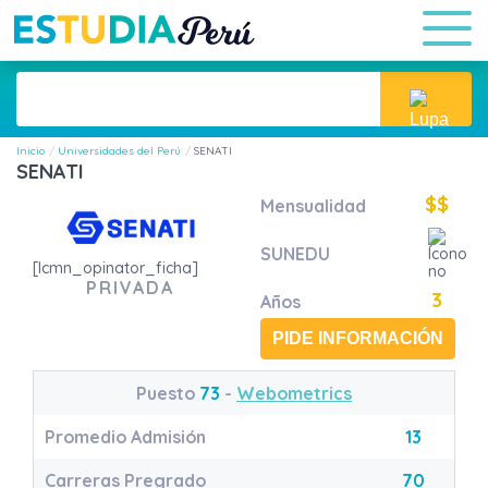
Inicio
Universidades del Perú
SENATI
SENATI
$$
Mensualidad
SUNEDU
[lcmn_opinator_ficha]
PRIVADA
3
Años
PIDE INFORMACIÓN
Puesto
73
-
Webometrics
Promedio Admisión
13
Carreras Pregrado
70