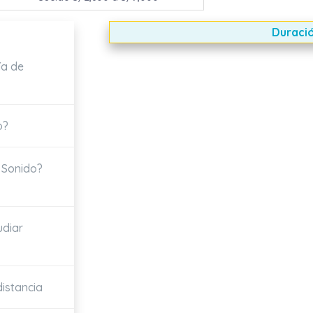
Duració
ía de
o?
 Sonido?
udiar
distancia