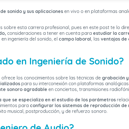
 de sonido y sus aplicaciones
en vivo o en plataformas analó
sobre esta carrera profesional, pues en este post te lo di
do,
consideraciones a tener en cuenta para
estudiar la carr
n ingeniería del sonido, el
campo laboral
, las
ventajas de 
ado en Ingeniería de Sonido?
 ofrece los conocimientos sobre las técnicas de
grabación y
ializados
para su interconexión con plataformas analógicas y 
nte sonoro agradable
en conciertos, transmisiones radiofón
a que se especializa en el estudio de los parámetros
relac
cimientos para
configurar los sistemas de reproducción de
ito musical, postproducción, y de refuerzo sonoro.
eniero de Audio?