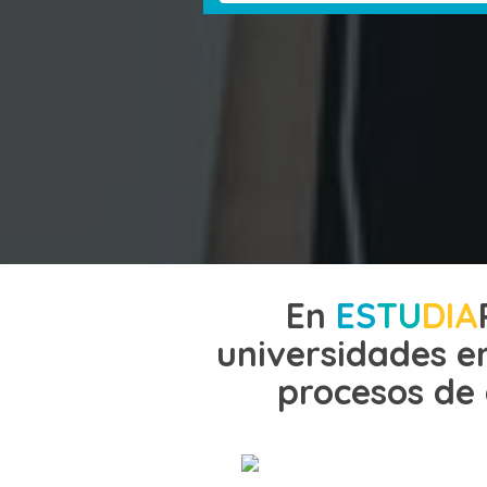
En
ES
TU
DIA
universidades en
procesos de 