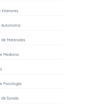
 Interiores
a Automotriz
a de Materiales
e Medicina
ía
e Psicología
a de Sonido