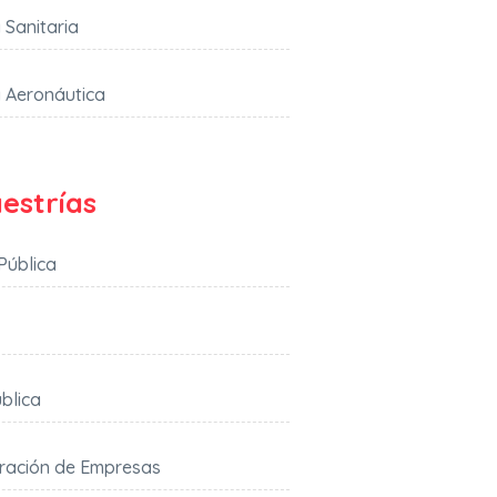
a Sanitaria
a Aeronáutica
estrías
Pública
blica
tración de Empresas