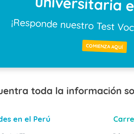
universitaria e
¡Responde nuestro Test Vo
COMIENZA AQUÍ
uentra toda la información so
des en el Perú
Carre