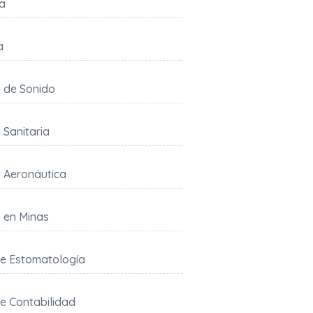
ía
a
a de Sonido
a Sanitaria
a Aeronáutica
a en Minas
de Estomatología
e Contabilidad