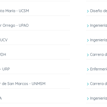
nta María - UCSM
Diseño de
or Orrego - UPAO
Ingenierí
- UCV
Ingenierí
 UDH
Carrera d
 - URP
Enfermer
or de San Marcos - UNMSM
Carrera d
A
Ingenierí