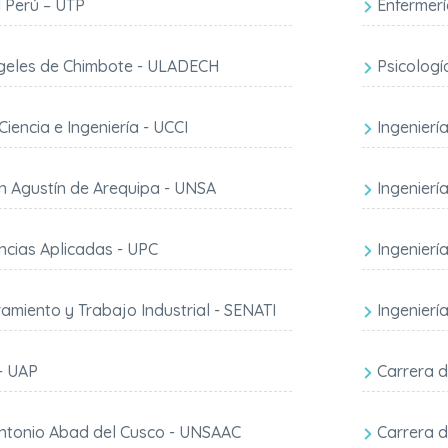
l Perú – UTP
Enfermer
ngeles de Chimbote - ULADECH
Psicologí
iencia e Ingeniería - UCCI
Ingenierí
n Agustín de Arequipa - UNSA
Ingenierí
ncias Aplicadas - UPC
Ingenierí
ramiento y Trabajo Industrial - SENATI
Ingenierí
- UAP
Carrera 
Antonio Abad del Cusco - UNSAAC
Carrera d