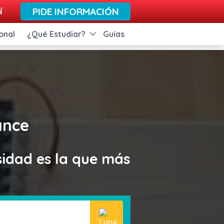
í
PIDE INFORMACIÓN
onal
¿Qué Estudiar?
Guías
ance
sidad es la que más