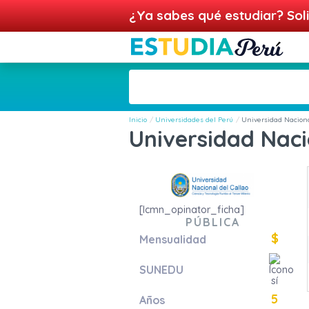
¿Ya sabes qué estudiar? Soli
Inicio
Universidades del Perú
Universidad Naciona
Universidad Naci
[lcmn_opinator_ficha]
PÚBLICA
$
Mensualidad
SUNEDU
5
Años