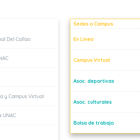
Sedes o Campus
nal Del Callao
En Línea
UNAC
Campus Virtual
Asoc. deportivas
ia y Campus Virtual
Asoc. culturales
la UNAC
Bolsa de trabajo