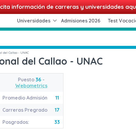
cita información de carreras y universidades aqu
Universidades
Admisiones 2026
Test Vocaci
l del Callao - UNAC
onal del Callao - UNAC
Puesto
36
-
Webometrics
Promedio Admisión
11
Carreras Pregrado
17
Posgrados:
33