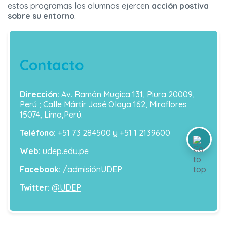
estos programas los alumnos ejercen
acción postiva
sobre su entorno
.
Contacto
Dirección:
Av. Ramón Mugica 131, Piura 20009,
Perú ; Calle Mártir José Olaya 162, Miraflores
15074, Lima,Perú.
Teléfono:
+51 73 284500 y +51 1 2139600
Web:
udep.edu.pe
Facebook:
/admisiónUDEP
Twitter:
@UDEP