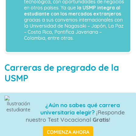
tecnológica, con oportunidades de negocios
en otros países. Ya que
la USMP integra al
estudiante con los mercados extranjeros
gracias a sus convenios internacionales con
la Universidad de Nagasaki – Japón, La Paz
– Costa Rica, Pontifica Javeriana –
Colombia, entre otras.
Carreras de pregrado de la
USMP
¿Aún no sabes qué carrera
universitaria elegir?
¡Responde
nuestro Test Vocacional
Gratis
!
COMIENZA AHORA