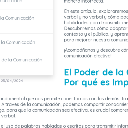
omunicación
manera incorrecta.
En este artículo, exploraremo
verbal y no verbal y cómo po
n la Comunicación
habilidades para transmitir m
Descubriremos cómo adaptar 
contexto y el público, y apre
para mejorar nuestra comunica
 la Comunicación
¡Acompáñanos y descubre cómo
comunicación efectiva!
e de la Comunicación
El Poder de la
Por qué es Im
: 23/04/2024
undamental que nos permite conectarnos con los demás, trans
s. A través de la comunicación, podemos compartir conocimien
o, para que la comunicación sea efectiva, es crucial compren
 verbal.
el uso de palabras habladas o escritas para transmitir infor