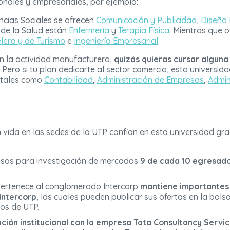
sonales y empresariales, por ejemplo:
ncias Sociales se ofrecen
Comunicación y Publicidad
,
Diseño 
 de la Salud están
Enfermería
y
Terapia Física
. Mientras que 
lera y de Turismo
e
Ingeniería Empresarial
.
ión la actividad manufacturera,
quizás quieras cursar alguna 
 Pero si tu plan dedicarte al sector comercio, esta universi
, tales como
Contabilidad
,
Administración de Empresas
,
Admin
 vida en las sedes de la UTP confían en esta universidad gra
psos para investigación de mercados
9 de cada 10 egresado
pertenece al conglomerado Intercorp
mantiene importantes
Intercorp
, las cuales pueden publicar sus ofertas en la bol
os de UTP.
ión institucional con la empresa Tata Consultancy Servic