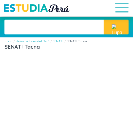
Inicio
Universidades del Perú
SENATI
SENATI Tacna
SENATI Tacna