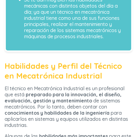
mecánicas con distintos objetos del día a
día; ya que un técnico en mecatrónica
industrial tiene como una de sus funciones
principales, realizar el mantenimiento y
reparación de los sistemas mecatrónicos y
máquinas de procesos industriales.
Habilidades y Perfil del Técnico
en Mecatrónica Industrial
El técnico en Mecatrónica Industrial es un profesional
que está
preparado para la innovación, el diseño,
evaluación, gestión y mantenimiento
de sistemas
mecatrónicos. Por lo tanto, deben contar con
conocimientos y habilidades de la ingeniería
para
aplicarlos en sistemas y equipos utilizados en distintas
industrias.
Algunas de las
habilidades más importantes
para este