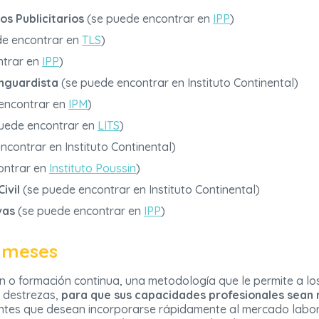
s Publicitarios
(se puede encontrar en
IPP
)
e encontrar en
TLS
)
ntrar en
IPP
)
anguardista
(se puede encontrar en Instituto Continental)
encontrar en
IPM
)
uede encontrar en
LITS
)
contrar en Instituto Continental)
ontrar en
Instituto Poussin
)
ivil
(se puede encontrar en Instituto Continental)
vas
(se puede encontrar en
IPP
)
6 meses
n o formación continua, una metodología que le permite a l
y destrezas,
para que sus capacidades profesionales sean 
ntes que desean incorporarse rápidamente al mercado labora