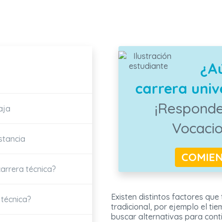
¿A
carrera unive
¡Responde
aja
Vocaci
stancia
COMIE
arrera técnica?
Existen distintos factores que
 técnica?
tradicional, por ejemplo el t
buscar alternativas para cont