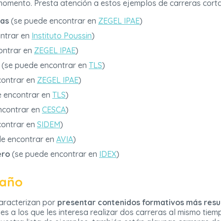
 momento. Presta atención a estos ejemplos de carreras corta
tas
(se puede encontrar en
ZEGEL IPAE
)
ntrar en
Instituto Poussin
)
ontrar en
ZEGEL IPAE
)
(se puede encontrar en
TLS
)
contrar en
ZEGEL IPAE
)
 encontrar en
TLS
)
ncontrar en
CESCA
)
contrar en
SIDEM
)
e encontrar en
AVIA
)
ero
(se puede encontrar en
IDEX
)
 año
caracterizan por
presentar contenidos formativos más resu
tes a los que les interesa realizar dos carreras al mismo tiem