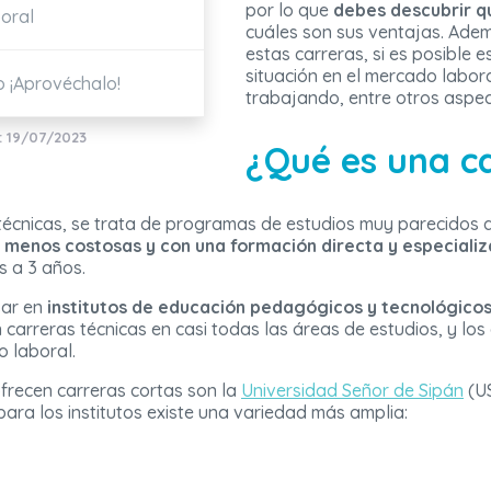
por lo que
debes descubrir q
boral
cuáles son sus ventajas. Ade
estas carreras, si es posible e
situación en el mercado labora
o ¡Aprovéchalo!
trabajando, entre otros aspec
: 19/07/2023
¿Qué es una c
cnicas, se trata de programas de estudios muy parecidos a l
 menos costosas y con una formación directa y especiali
s a 3 años.
sar en
institutos de educación pedagógicos y tecnológico
 carreras técnicas en casi todas las áreas de estudios, y lo
 laboral.
frecen carreras cortas son la
Universidad Señor de Sipán
(US
ara los institutos existe una variedad más amplia: