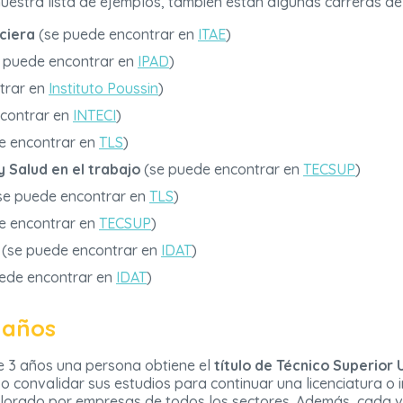
nuestra lista de ejemplos, también están algunas carreras de
ciera
(se puede encontrar en
ITAE
)
 puede encontrar en
IPAD
)
trar en
Instituto Poussin
)
contrar en
INTECI
)
e encontrar en
TLS
)
 Salud en el trabajo
(se puede encontrar en
TECSUP
)
se puede encontrar en
TLS
)
e encontrar en
TECSUP
)
(se puede encontrar en
IDAT
)
ede encontrar en
IDAT
)
 años
de 3 años una persona obtiene el
título de Técnico Superior 
o convalidar sus estudios para continuar una licenciatura o 
valorado por empresas de todos los sectores. Además, cada 