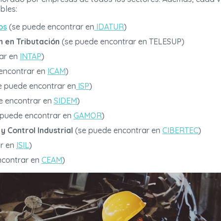
bles:
os
(se puede encontrar en
IDATUR
)
n en Tributación
(se puede encontrar en TELESUP)
ar en
INTAP
)
encontrar en
ICAM
)
e puede encontrar en
ISP
)
e encontrar en
SIDEM
)
 puede encontrar en
GAMOR
)
y Control Industrial
(se puede encontrar en
CIBERTEC
)
ar en
ISIL
)
ncontrar en
CEAM
)