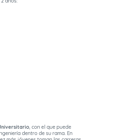
 2 años:
Universitario
, con el que puede
ingeniería dentro de su rama. En
vez más jóvenes toman las carreras