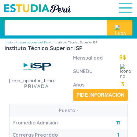
Inicio
Universidades del Perú
Instituto Técnico Superior ISP
Instituto Técnico Superior ISP
$$
Mensualidad
SUNEDU
[lcmn_opinator_ficha]
3
Años
PRIVADA
PIDE INFORMACIÓN
Puesto
-
Promedio Admisión
11
Carreras Pregrado
1