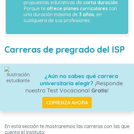
propuestas educativas de
corta duración
.
Porque te
ofrece planes curriculares
con
una duración máxima de
3 años
, en
cualquiera de sus profesiones.
Carreras de pregrado del ISP
¿Aún no sabes qué carrera
universitaria elegir?
¡Responde
nuestro Test Vocacional
Gratis
!
COMIENZA AHORA
En esta sección te mostraremos las carreras con las que
cuenta el Instituto: