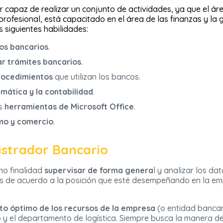
 capaz de realizar un conjunto de actividades, ya que el ár
profesional, está capacitado en el área de las finanzas y l
s siguientes habilidades:
os bancarios
.
ar trámites bancarios
.
procedimientos
que utilizan los bancos.
mática y la contabilidad
.
as
herramientas de Microsoft Office
.
mo y comercio
.
istrador Bancario
mo finalidad
supervisar de forma genera
l y analizar los da
 de acuerdo a la posición que esté desempeñando en la emp
to óptimo de los recursos de la empresa
(o entidad bancari
 y el departamento de logística. Siempre busca la manera de