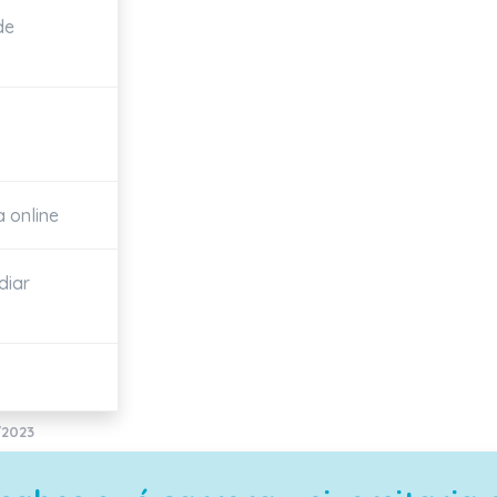
de
a online
diar
/2023