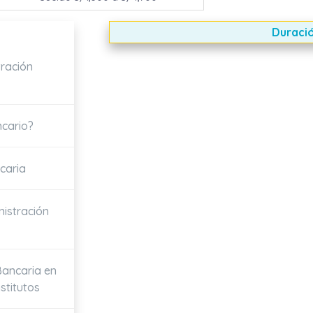
Duració
tración
ncario?
caria
nistración
Bancaria en
stitutos