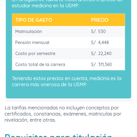
estudiar medicina en la USMP:
TIPO DE GASTO
PRECIO
Matriculación
S/. 530
Pensión mensual
S/. 4,448
Costo por semestre
S/. 22,240
Costo total de la carrera
S/. 311,360
Teniendo estos precios en cuenta, medicina es la
carrera más onerosa de la USMP.
La tarifas mencionadas no incluyen conceptos por
certificados, constancias, exámenes, matriculas por
nivelación, entre otras.