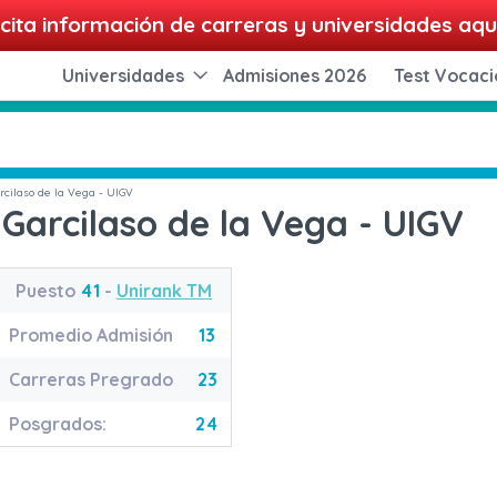
cita información de carreras y universidades aqu
Universidades
Admisiones 2026
Test Vocaci
rcilaso de la Vega - UIGV
 Garcilaso de la Vega - UIGV
Puesto
41
-
Unirank TM
Promedio Admisión
13
Carreras Pregrado
23
Posgrados:
24