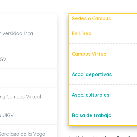
Sedes o Campus
niversidad Inca
En Línea
Campus Virtual
IGV
Asoc. deportivas
Asoc. culturales
a y Campus Virtual
a UIGV
Bolsa de trabajo
Garcilaso de la Vega