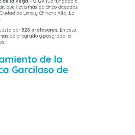
o de la Vega – UIGV
fue fundada el
cir, que lleva más de cinco décadas
Ciudad de Lima y Chincha Alta. La
.
uesto por
528 profesores.
En esta
ramas de pregrado y posgrado, a
os.
iamiento de la
ca Garcilaso de