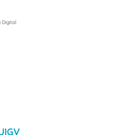
 Digital
n
 UIGV