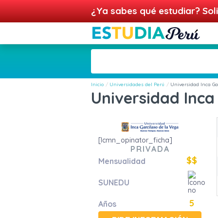
¿Ya sabes qué estudiar? Soli
Inicio
Universidades del Perú
Universidad Inca Ga
Universidad Inca
[lcmn_opinator_ficha]
PRIVADA
$$
Mensualidad
SUNEDU
5
Años