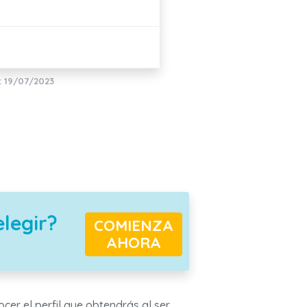
V
: 19/07/2023
elegir?
COMIENZA
AHORA
cer el perfil que obtendrás al ser