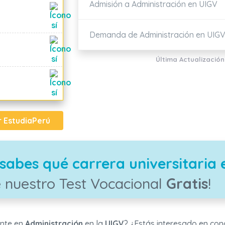
Admisión a Administración en UIGV
Demanda de Administración en UIG
Última Actualización
r EstudiaPerú
sabes qué carrera universitaria 
 nuestro Test Vocacional
Gratis
!
nte en
Administración
en la
UIGV
? ¿Estás interesado en cono