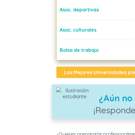
Asoc. deportivas
Asoc. culturales
Bolsa de trabajo
Las Mejores Universidades po
¿Aún no 
¡Responde
¿Quieres prepararte profesionalme