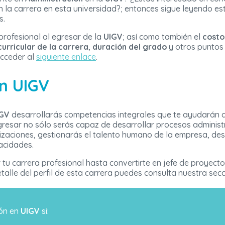
 la carrera en esta universidad?; entonces sigue leyendo es
s.
 profesional al egresar de la
UIGV
; así como también el
costo
curricular de la carrera
,
duración del grado
y otros puntos 
acceder al
siguiente enlace
.
en UIGV
GV
desarrollarás competencias integrales que te ayudarán a 
 egresar no sólo serás capaz de desarrollar procesos adminis
izaciones, gestionarás el talento humano de la empresa, de
pacidades.
 tu carrera profesional hasta convertirte en jefe de proyect
alle del perfil de esta carrera puedes consulta nuestra secc
ión en
UIGV
si: