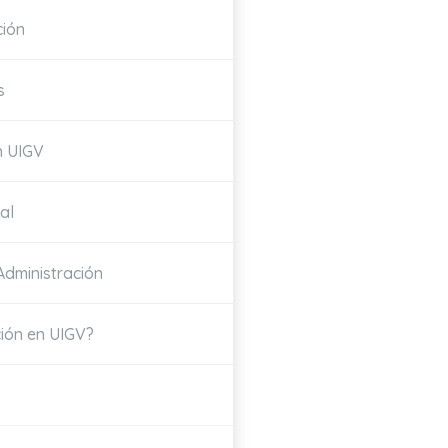
ción
s
n UIGV
al
Administración
ción en UIGV?