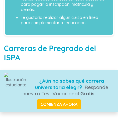
para pagar la inscripción, matrícula y
demás.
Te gustaría realizar algún curso en línea
para complementar tu educación.
Carreras de Pregrado del
ISPA
¿Aún no sabes qué carrera
universitaria elegir?
¡Responde
nuestro Test Vocacional
Gratis
!
COMIENZA AHORA