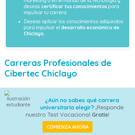
marketing o en el mundo de la tecnología y
deseas
certificar tus conocimientos
para
impulsar tu carrera.
Deseas aplicar los conocimientos adquiridos
para impulsar el
desarrollo económico de
Chiclayo.
Carreras Profesionales de
Cibertec Chiclayo
¿Aún no sabes qué carrera
universitaria elegir?
¡Responde
nuestro Test Vocacional
Gratis
!
COMIENZA AHORA