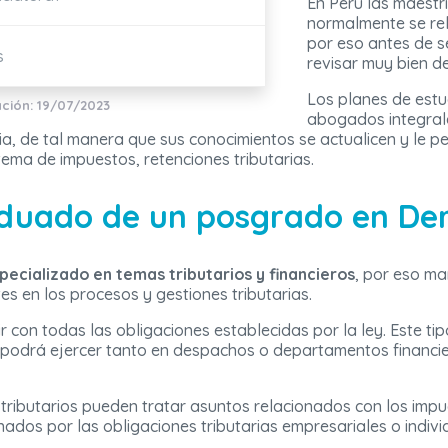
En Perú las maestr
normalmente se re
por eso antes de 
s
revisar muy bien d
Los planes de estu
ación: 19/07/2023
abogados integrale
ia, de tal manera que sus conocimientos se actualicen y le p
tema de impuestos, retenciones tributarias.
duado de un posgrado en Der
pecializado en temas tributarios y financieros
, por eso ma
es en los procesos y gestiones tributarias.
ir con todas las obligaciones establecidas por la ley. Este
o podrá ejercer tanto en despachos o departamentos financ
ributarios pueden tratar asuntos relacionados con los impue
onados por las obligaciones tributarias empresariales o indivi