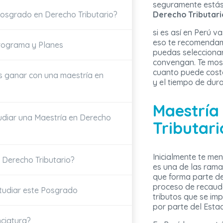
seguramente está
osgrado en Derecho Tributario?
Derecho Tributari
si es así en Perú v
eso te recomendamo
rograma y Planes
puedas seleccionar
convengan. Te mos
cuanto puede cost
 ganar con una maestría en
y el tiempo de dur
Maestría
udiar una Maestría en Derecho
Tributar
Inicialmente te me
 Derecho Tributario?
es una de las ram
que forma parte de
proceso de recauda
tudiar este Posgrado
tributos que se im
por parte del Esta
nciatura?