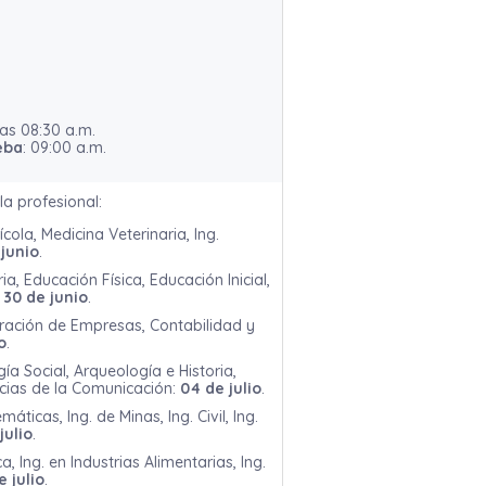
las 08:30 a.m.
eba
: 09:00 a.m.
a profesional:
cola, Medicina Veterinaria, Ing.
 junio
.
a, Educación Física, Educación Inicial,
:
30 de junio
.
ración de Empresas, Contabilidad y
o
.
ía Social, Arqueología e Historia,
ncias de la Comunicación:
04 de julio
.
áticas, Ing. de Minas, Ing. Civil, Ing.
julio
.
a, Ing. en Industrias Alimentarias, Ing.
e julio
.