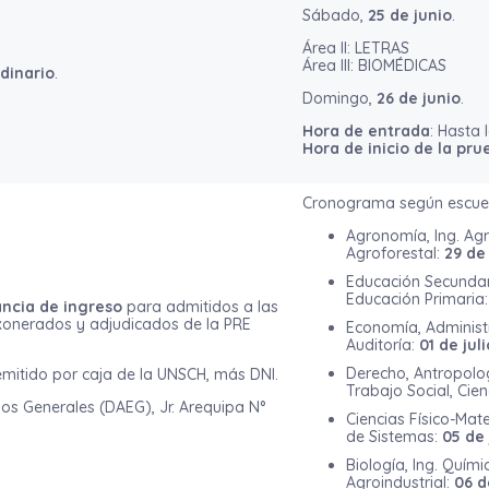
Sábado,
25 de junio
.
Área II: LETRAS
Área III: BIOMÉDICAS
dinario
.
Domingo,
26 de junio
.
Hora de entrada
: Hasta 
Hora de inicio de la pru
Cronograma según escuel
Agronomía, Ing. Agrí
Agroforestal:
29 de
Educación Secundari
Educación Primaria
ancia de ingreso
para admitidos a las
xonerados y adjudicados de la PRE
Economía, Administ
Auditoría:
01 de juli
Derecho, Antropolog
 emitido por caja de la UNSCH, más DNI.
Trabajo Social, Cie
ios Generales (DAEG), Jr. Arequipa N°
Ciencias Físico-Matem
de Sistemas:
05 de 
Biología, Ing. Químic
Agroindustrial:
06 d