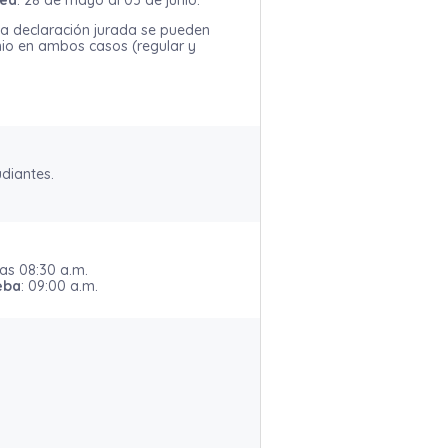
nea
: 28 de mayo al 03 de junio.*
 la declaración jurada se pueden
unio en ambos casos (regular y
udiantes.
las 08:30 a.m.
eba
: 09:00 a.m.