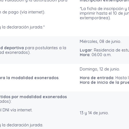
la validación y la autorización para
Inscripción extemporá
*La ficha de inscripción y
 de pago (vía internet).
imprimir hasta el 10 de j
extemporánea).
y la declaración jurada.*
Miércoles, 08 de junio.
ad deportiva
para postulantes a la
Lugar
: Residencia de est
dad exonerados).
Hora
: 06:00 a.m.
Domingo, 12 de junio.
ra la modalidad exonerados
.
Hora de entrada
: Hasta 
Hora de inicio de la pru
tidos por modalidad exonerados
ados):
 DNI vía internet.
13 y 14 de junio.
y la declaración jurada.