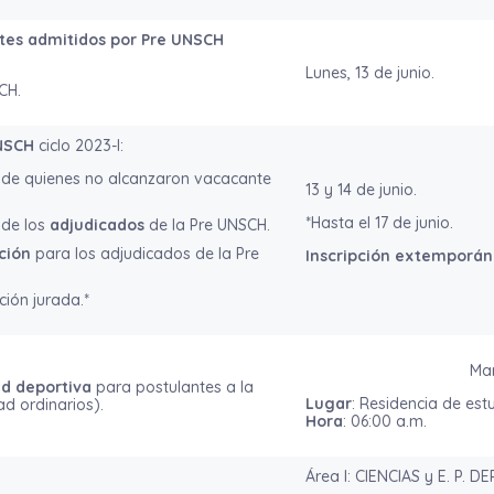
tes admitidos por Pre UNSCH
Lunes, 13 de junio.
CH.
UNSCH
ciclo 2023-I:
ón de quienes no alcanzaron vacacante
13 y 14 de junio.
*Hasta el 17 de junio.
 de los
adjudicados
de la Pre UNSCH.
ción
para los adjudicados de la Pre
Inscripción extemporá
ción jurada.*
Mar
ad deportiva
para postulantes a la
Lugar
: Residencia de est
d ordinarios).
Hora
: 06:00 a.m.
Área I: CIENCIAS y E. P. 