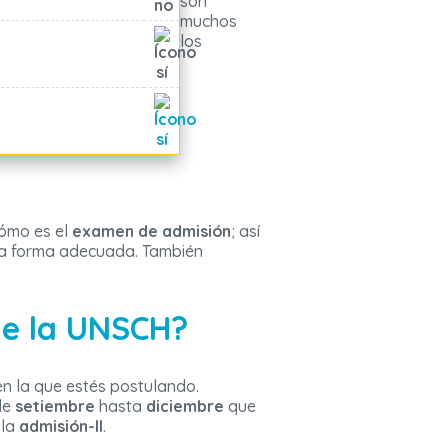
son
muchos
los
cómo es el
examen de admisión
; así
una forma adecuada. También
de la UNSCH?
n la que estés postulando.
de
setiembre
hasta
diciembre
que
 la
admisión-II
.