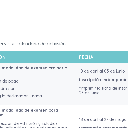
erva su calendario de admisión
ÓN
FECHA
a
modalidad de examen ordinario
18 de abril al 03 de junio.
Inscripción extemporá
n de pago.
*Imprimir la ficha de insc
admisión.
23 de junio.
y la declaración jurada.
a
modalidad de examen para
ón
:
18 de abril al 27 de mayo.
irección de Admisión y Estudios