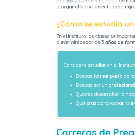
Gracias a que se ha podido demostr
otorgar el licenciamiento para
egre
¿Cómo se estudia un 
En el instituto las clases se impart
duran alrededor de
3 años de for
Considera estudiar en el Instituto 
Deseas formar parte del
d
Deseas ser un
profesiona
Quieres desarrollar la hab
Quisieras aprovechar la
e
Carreras de Preg