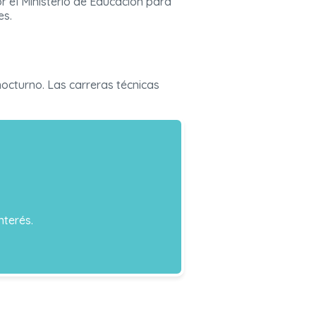
 el Ministerio de Educación para
es.
 nocturno. Las carreras técnicas
nterés.