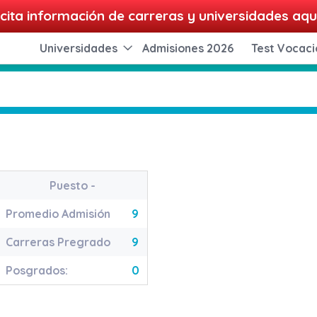
cita información de carreras y universidades aqu
Universidades
Admisiones 2026
Test Vocaci
Puesto
-
Promedio Admisión
9
Carreras Pregrado
9
Posgrados:
0