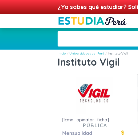
¿Ya sabes qué estudiar? Soli
Inicio
Universidades del Perú
Instituto Vigil
Instituto Vigil
[lcmn_opinator_ficha]
PÚBLICA
$
Mensualidad