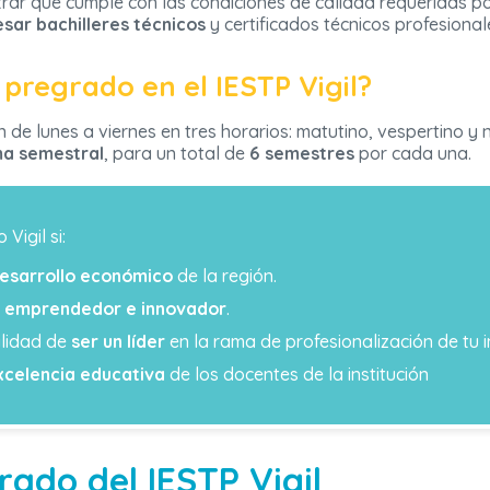
ar que cumple con las condiciones de calidad requeridas por
sar bachilleres técnicos
y certificados técnicos profesional
pregrado en el IESTP Vigil?
en de lunes a viernes en tres horarios: matutino, vespertino y
ma semestral
, para un total de
6 semestres
por cada una.
Vigil si:
esarrollo económico
de la región.
l emprendedor e innovador
.
ilidad de
ser un líder
en la rama de profesionalización de tu i
xcelencia educativa
de los docentes de la institución
rado del IESTP Vigil