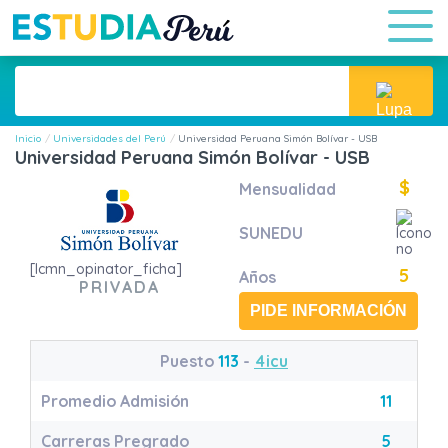
Inicio
Universidades del Perú
Universidad Peruana Simón Bolívar - USB
Universidad Peruana Simón Bolívar - USB
$
Mensualidad
SUNEDU
[lcmn_opinator_ficha]
5
Años
PRIVADA
PIDE INFORMACIÓN
Puesto
113
-
4icu
Promedio Admisión
11
Carreras Pregrado
5