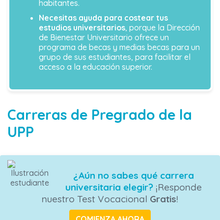
habitantes.
Necesitas ayuda para costear tus
estudios universitarios
, porque la Dirección
de Bienestar Universitario ofrece un
programa de becas y medias becas para un
grupo de sus estudiantes, para facilitar el
acceso a la educación superior.
Carreras de Pregrado de la
UPP
¿Aún no sabes qué carrera
universitaria elegir?
¡Responde
nuestro Test Vocacional
Gratis
!
COMIENZA AHORA