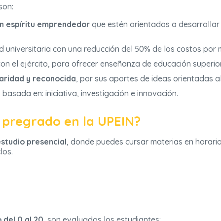
son:
on espíritu emprendedor
que estén orientados a desarrollar
 universitaria con una reducción del 50% de los costos por m
on el ejército, para ofrecer enseñanza de educación superio
laridad y reconocida
, por sus aportes de ideas orientadas a
l
basada en: iniciativa, investigación e innovación.
 pregrado en la UPEIN?
studio presencial
, donde puedes cursar materias en horario
los.
 del 0 al 20
, son evaluados los estudiantes: