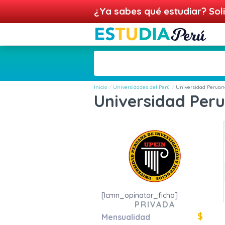
¿Ya sabes qué estudiar? Soli
Inicio
Universidades del Perú
Universidad Peruana
Universidad Peru
[lcmn_opinator_ficha]
PRIVADA
$
Mensualidad