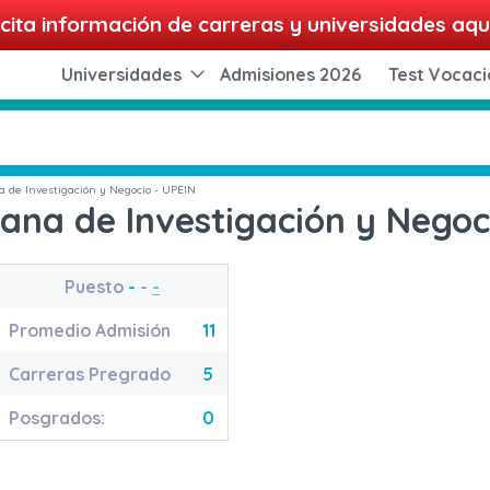
cita información de carreras y universidades aqu
Universidades
Admisiones 2026
Test Vocaci
 de Investigación y Negocio - UPEIN
ana de Investigación y Negoc
Puesto
-
-
-
Promedio Admisión
11
Carreras Pregrado
5
Posgrados:
0