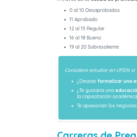
0 al 10 Desaprobados
11 Aprobado
12 al 15 Regular
16 al 18 Bueno
19 al 20 Sobresaliente
Considera estudiar en UPEIN si
¿Deseas
formalizar una 
¿Te gustaría una
educació
la capacitación académic
Te apasionan los negocio
Carreras de Preg