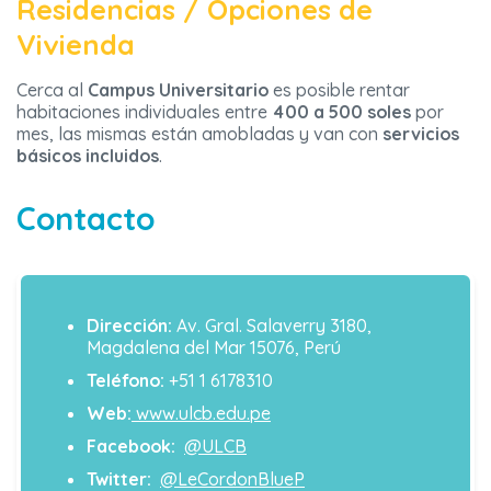
Residencias / Opciones de
Vivienda
Cerca al
Campus Universitario
es posible rentar
habitaciones individuales entre
400 a 500 soles
por
mes, las mismas están amobladas y van con
servicios
básicos incluidos
.
Contacto
Dirección:
Av. Gral. Salaverry 3180,
Magdalena del Mar 15076, Perú
Teléfono:
+51 1 6178310
Web:
www.ulcb.edu.pe
Facebook:
@ULCB
Twitter:
@LeCordonBlueP