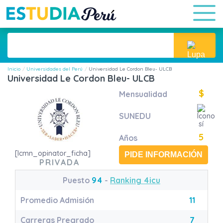
Inicio
Universidades del Perú
Universidad Le Cordon Bleu- ULCB
Universidad Le Cordon Bleu- ULCB
$
Mensualidad
SUNEDU
5
Años
[lcmn_opinator_ficha]
PIDE INFORMACIÓN
PRIVADA
Puesto
94
-
Ranking 4icu
Promedio Admisión
11
Carreras Pregrado
7