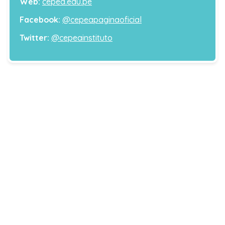
Web:
cepea.edu.pe
Facebook:
@cepeapaginaoficial
Twitter:
@cepeainstituto