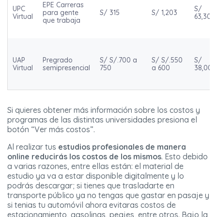
EPE Carreras
UPC
S/
para gente
S/ 315
S/ 1,203
Virtual
63,300
que trabaja
UAP
Pregrado
S/ S/.700 a
S/ S/.550
S/
Virtual
semipresencial
750
a 600
38,000
Si quieres obtener más información sobre los costos y
programas de las distintas universidades presiona el
botón “Ver más costos”.
Al realizar tus
estudios profesionales de manera
online
reducirás los costos de los mismos
. Esto debido
a varias razones, entre ellas están: el material de
estudio ya va a estar disponible digitalmente y lo
podrás descargar; si tienes que trasladarte en
transporte público ya no tengas que gastar en pasaje y
si tenias tu automóvil ahora evitaras costos de
estacionamiento, gasolinas, peajes, entre otros. Bajo la