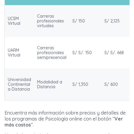
Carreras
UCSM
S
profesionales
S/ 150
S/ 2,125
Virtual
2
virtuales
Carreras
UARM
profesionales
S/ S/. 150
S/ S/. 668
S
Virtual
semipresencial
Universidad
Modalidad a
S
Continental
S/ 1,350
S/ 600
Distancia
2
a Distancia
Encuentra más información sobre precios y detalles de
los programas de Psicología online con el botón “
Ver
más costos
“.