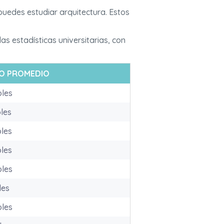
 puedes estudiar arquitectura. Estos
s estadísticas universitarias, con
O PROMEDIO
oles
oles
oles
oles
oles
les
oles