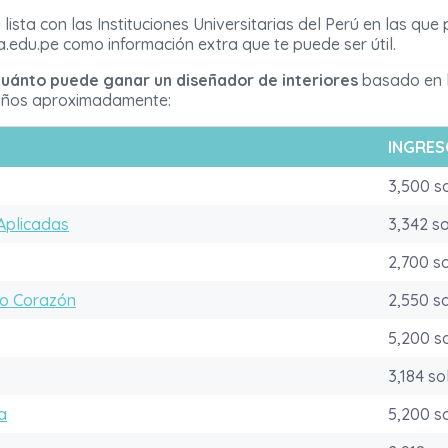
ista con las Instituciones Universitarias del Perú en las que
a.edu.pe como información extra que te puede ser útil.
uánto puede ganar un diseñador de interiores
basado en la
 años aproximadamente:
INGRES
3,500 s
Aplicadas
3,342 s
2,700 s
do Corazón
2,550 s
5,200 s
3,184 so
a
5,200 s