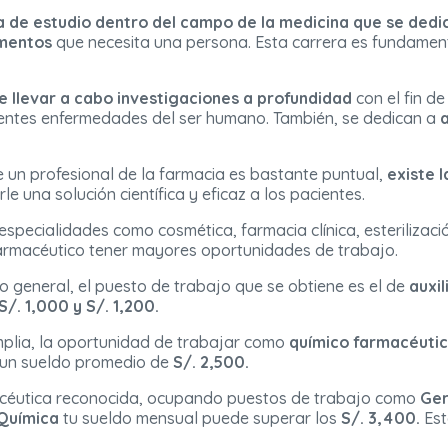
a de estudio dentro del campo de la medicina que
se dedic
amentos
que necesita una persona. Esta carrera es fundament
 llevar a cabo investigaciones a profundidad
con el fin d
entes enfermedades del ser humano. También, se dedican a
a
 un profesional de la farmacia es bastante puntual,
existe l
rle una solución científica y eficaz a los pacientes.
especialidades como cosmética, farmacia clínica, esterilizaci
farmacéutico tener mayores oportunidades de trabajo.
o general, el puesto de trabajo que se obtiene es el de
auxil
S/. 1,000 y S/. 1,200.
amplia, la oportunidad de trabajar como
químico farmacéuti
r un sueldo promedio de
S/. 2,500.
céutica reconocida, ocupando puestos de trabajo como
Ger
Química
tu sueldo mensual puede superar los
S/. 3,400.
Est