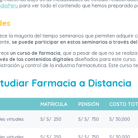
udiaPeru
para ver todo el contenido que hemos preparado pa
des
ece la mayoría del tiempo seminarios que permiten adquirir c
ente,
se puede participar en estos seminarios a través del
frece
un curso de farmacia
, que a pesar de que no se realiza
vés de los contenidos digitales
diseñados para este curso.
istración y control de la industria farmacéutica. Este curso 
tudiar Farmacia a Distancia
MATRICULA
PENSIÓN
COSTO TOT
es virtuales
S/ S/. 250
S/ S/. 750
S/ 30,000
es virtuales
S/ S/. 250
S/ S/. 750
S/ 30,000