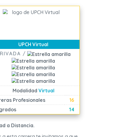
UPCH Virtual
RIVADA /
Modalidad
Virtual
reras Profesionales
16
grados
14
ad a Distancia.
 a esta carrera te invitamos a que