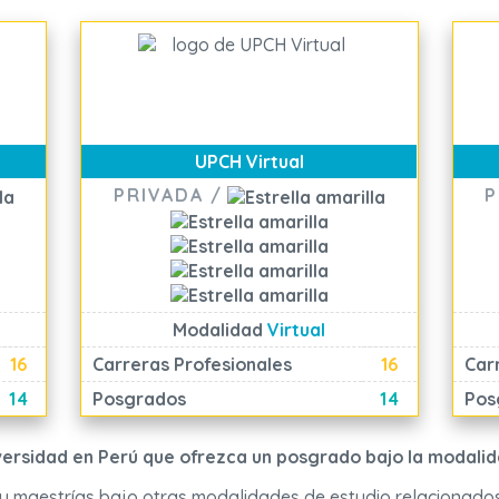
UPCH Virtual
PRIVADA /
P
Modalidad
Virtual
16
Carreras Profesionales
16
Car
14
Posgrados
14
Pos
versidad en Perú que ofrezca un posgrado bajo la modalid
y maestrías bajo otras modalidades de estudio relacionados