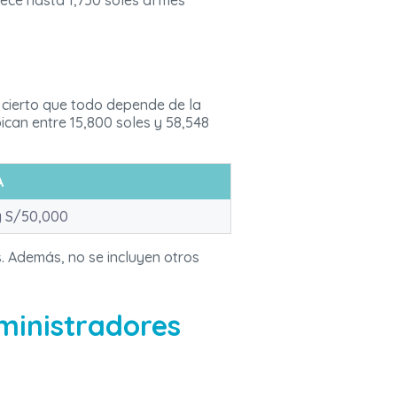
rece hasta 1,750 soles al mes
s cierto que todo depende de la
can entre 15,800 soles y 58,548
A
y S/50,000
. Además, no se incluyen otros
ministradores