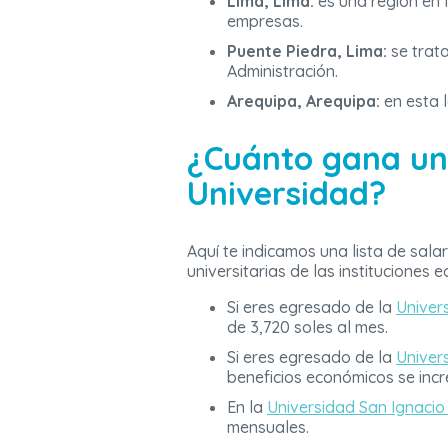
Lima, Lima:
es una región en 
empresas.
Puente Piedra, Lima:
se trat
Administración.
Arequipa, Arequipa:
en esta 
¿Cuánto gana un
Universidad?
Aquí te indicamos una lista de sal
universitarias de las instituciones 
Si eres egresado de la
Univer
de 3,720 soles al mes.
Si eres egresado de la
Univer
beneficios económicos se incr
En la
Universidad San Ignacio
mensuales.