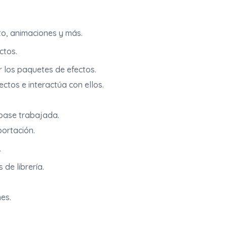
xto, animaciones y más.
ctos.
 los paquetes de efectos.
ctos e interactúa con ellos.
 base trabajada.
portación.
.
de librería.
es.