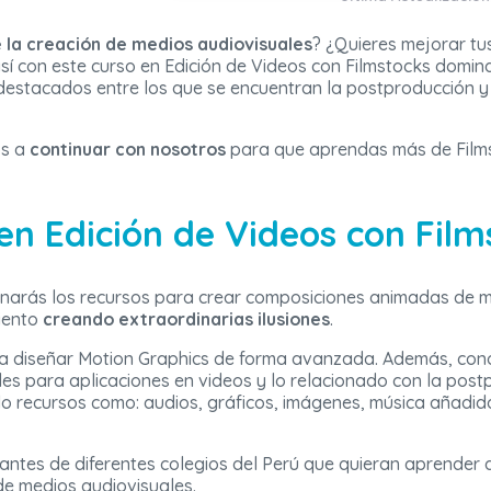
e la creación de medios audiovisuales
? ¿Quieres mejorar tu
así con este curso en Edición de Videos con Filmstocks domin
destacados entre los que se encuentran la postproducción y 
os a
continuar con nosotros
para que aprendas más de Films
 en Edición de Videos con Fil
minarás los recursos para crear composiciones animadas de 
iento
creando extraordinarias ilusiones
.
 a diseñar Motion Graphics de forma avanzada. Además, cono
les para aplicaciones en videos y lo relacionado con la po
 recursos como: audios, gráficos, imágenes, música añadida
udiantes de diferentes colegios del Perú que quieran aprende
e medios audiovisuales.