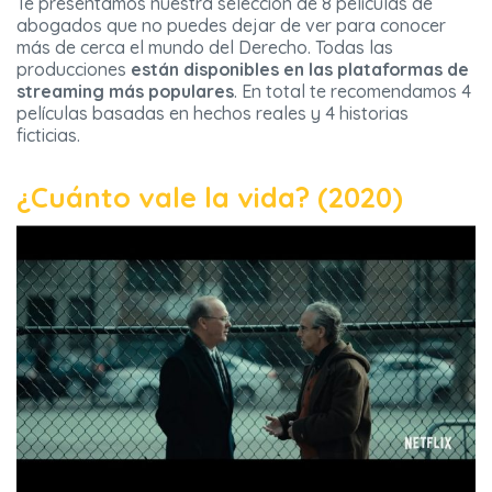
Te presentamos nuestra selección de 8 películas de
abogados que no puedes dejar de ver para conocer
más de cerca el mundo del Derecho. Todas las
producciones
están disponibles en las plataformas de
streaming más populares
. En total te recomendamos 4
películas basadas en hechos reales y 4 historias
ficticias.
¿Cuánto vale la vida? (2020)