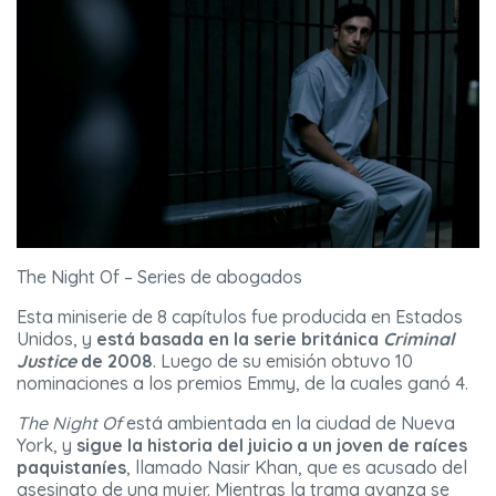
The Night Of – Series de abogados
Esta miniserie de 8 capítulos fue producida en Estados
Unidos, y
está basada en la serie británica
Criminal
Justice
de 2008
. Luego de su emisión obtuvo 10
nominaciones a los premios Emmy, de la cuales ganó 4.
The Night Of
está ambientada en la ciudad de Nueva
York, y
sigue la historia del juicio a un joven de raíces
paquistaníes
, llamado Nasir Khan, que es acusado del
asesinato de una mujer. Mientras la trama avanza se