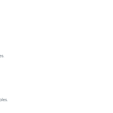
es.
ales.