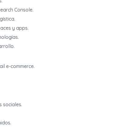
s.
Search Console.
ística.
laces y apps.
nologías.
rrollo.
tail e-commerce.
.
 sociales.
idos.