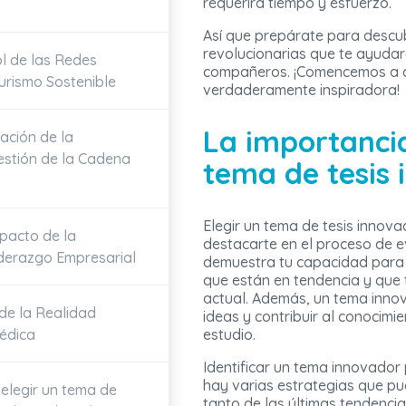
requerirá tiempo y esfuerzo.
Así que prepárate para descu
revolucionarias que te ayudar
ol de las Redes
compañeros. ¡Comencemos a co
Turismo Sostenible
verdaderamente inspiradora!
La importancia
ación de la
estión de la Cadena
tema de tesis
Elegir un tema de tesis innov
mpacto de la
destacarte en el proceso de 
Liderazgo Empresarial
demuestra tu capacidad para i
que están en tendencia y que 
actual. Además, un tema innov
de la Realidad
ideas y contribuir al conocimi
édica
estudio.
Identificar un tema innovado
hay varias estrategias que pue
 elegir un tema de
tanto de las últimas tendenci