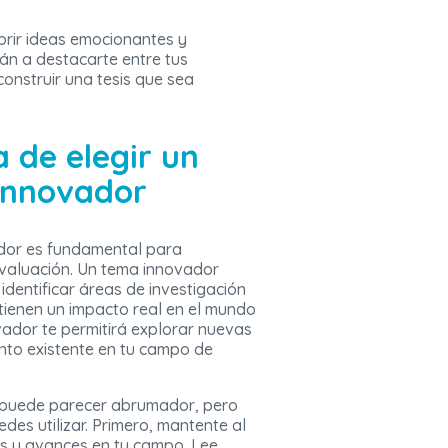
brir ideas emocionantes y
án a destacarte entre tus
nstruir una tesis que sea
 de elegir un
 innovador
ador es fundamental para
evaluación. Un tema innovador
dentificar áreas de investigación
tienen un impacto real en el mundo
ador te permitirá explorar nuevas
ento existente en tu campo de
r puede parecer abrumador, pero
des utilizar. Primero, mantente al
as y avances en tu campo. Lee