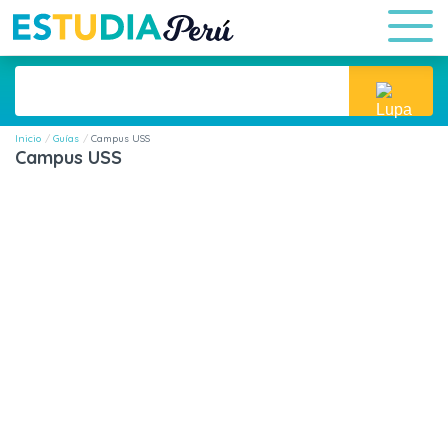
Inicio
Guías
Campus USS
Campus USS