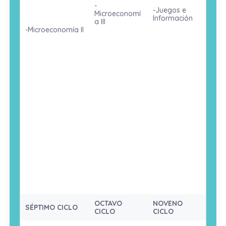
-
-Juegos e
Microeconomí
Información
a III
-Microeconomía II
-Teoría del
-
Comercio
-Macroeconomía
Macroeconom
Internacional
II
ía III
-Teoria y
-Análisis del
-Economía
Politica
Pensamiento
política I
Monetaria
Económico
-Informática
-Economía
-Matemática
para
Política II
para Economía
Economistas
IV
-Econometría
-Matemática
I
-Estadística II
Financiera y
Actuarial
-Análisis
-Costos y
Financiero
Presupuestos
-Historia
Economica
-Derecho
del Peru y del
Económico
Mundo
OCTAVO
NOVENO
SÉPTIMO CICLO
CICLO
CICLO