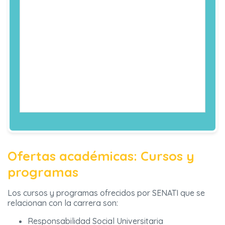
y Evaluación
Financiera
Financiera
de Proyectos
-Política
Privados
Económica
-Seminario de
Tesis II
-Curso
Electivo
-Curso
Electivo
Ofertas académicas: Cursos y
programas
Los cursos y programas ofrecidos por SENATI que se
relacionan con la carrera son:
Responsabilidad Social Universitaria