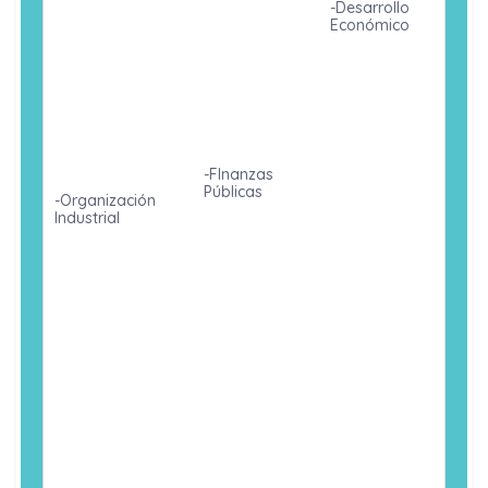
-Desarrollo
Económico
-Economía
Post
Keynesiana
-Seminario de
tesis I
-FInanzas
-Formulacion
Públicas
y Evaluacion
-Organización
de Proyectos
Industrial
-Crecimiento
Sociales
Económico
-Economía de los
-Practicas Pre
Recursos
-Económica
Profesionales
Naturales y del
de la
Medio Ambiente
Distribución
-Curso
Electivo
-Economía
-Econometría
Monetaria
III
DÉCIMO
Internacional
CICLO
-Metodología
-Econometría II
de la
-Regulación
Investigación
Económica
-Investigación de
Económica
Mercados
-Política y
-Formulación
Programación
-Economía