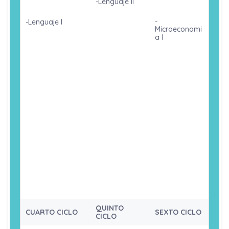
-Lenguaje II
-Investigación
-
-Lenguaje I
Académica
Microeconomi
-Métodos de
a I
-
Estudio
Emprendimien
-
Universitario
to e
Macroeconom
Innovación
-Filosofia y Etica
ía I
-Realidad
-Economía I
-Cuentas
Nacional y
Nacionales
Mundial
-Matemática
para Economía I
-Matemática
-Matemática
para
para
-Desarrollo
Economía III
Economía II
Personal
-Estadística I
-Economía II
-Inglés I
-Contabilidad
-Inglés II
-Cursos Electivos
Financiera
-Cursos
Electivos
QUINTO
CUARTO CICLO
SEXTO CICLO
CICLO