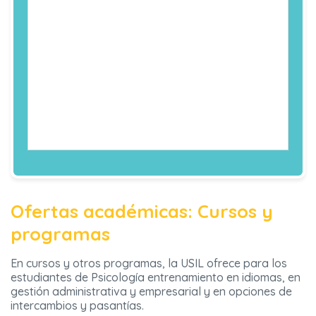
Economía
Salud
DÉCIMO CICL
Ocupacional
-Programas
O
de
-Resolución de
-Internado II
Intervención
Conflictos y
Psicológica
Negociaciones
-Seminario
de Tesis II
-Psicología de
-Técnicas de
la
Manejo Grupal
-Electivo 4
Comunicación
-Electivo 2
-Electivo 1
Ofertas académicas: Cursos y
programas
En cursos y otros programas, la USIL ofrece para los
estudiantes de Psicología entrenamiento en idiomas, en
gestión administrativa y empresarial y en opciones de
intercambios y pasantías.