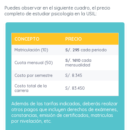
Puedes observar en el siguiente cuadro, el precio
completo de estudiar psicología en la USIL:
CONCEPTO
PRECIO
Matriculación (10)
S/. 295
cada periodo
S/. 1610
cada
Cuota mensual (50)
mensualidad
Costo por semestre
S/. 8.345
Costo total de la
S/. 83.450
carrera
Además de las tarifas indicadas, deberás realizar
otros pagos que incluyen derechos de exámenes,
constancias, emisión de certificados, matriculas
por nivelación, etc.