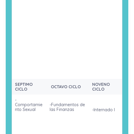
-Psicología
-Procesos
-Instrumentos
Clínica y de
Cognitivos I
Psicométricos
la Salud
-Psicología
-Procesos
-
Social
Cognitivos II
Instrumentos
Proyectivos
-Psicometría
-Psicología de la
Personalidad
-Psicología
-Sociedad,
Comunitaria
Estado y
-Psicología del
Empresa
Aprendizaje
-Diagnóstico
Psicológico
-Técnicas de
-Psicopatología
Entrevista y
-Psicología
Observación
Empresarial
SEPTIMO
NOVENO
OCTAVO CICLO
CICLO
CICLO
-
Comportamie
-Fundamentos de
nto Sexual
las Finanzas
-Internado I
-Investigación
-Investigación
-Seminario
Psicológica I
Psicológica II
de Tesis I
-Principios de
-Psicología de la
-Electivo 3