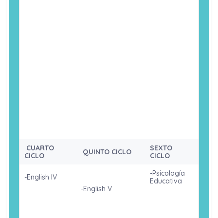
-Biología
-Métodos
-
-English II
Estadísticos
Fundamentos
en Psicología
de
-Estadística
Matemática
General
-
Neurociencia
-Historia y
-Fundamentos -
s
Sistemas de
Epistemológicos
la Psicología
de la Psicología
-Procesos
Afectivos y
-Lenguaje I
-Lenguaje II
Motivacional
-Psicología
es
-Psicología del
General
Desarrollo
-Realidad
Nacional y
Globalización
CUARTO
SEXTO
QUINTO CICLO
CICLO
CICLO
-Psicología
-English IV
Educativa
-English V
-
-English VI:
Neuropsicolog
-Ética y
RREL
ía
Ciudadanía